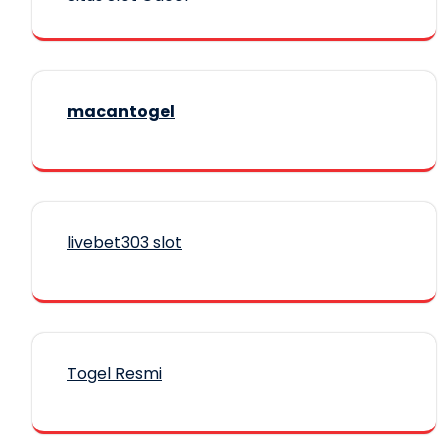
macantogel
livebet303 slot
Togel Resmi