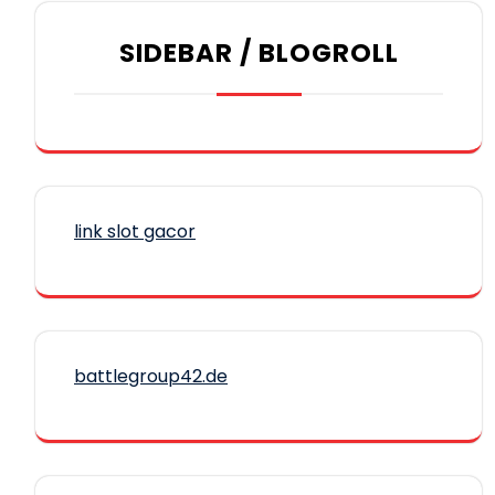
SIDEBAR / BLOGROLL
link slot gacor
battlegroup42.de