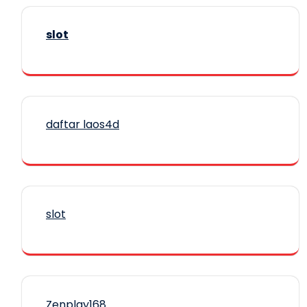
slot
daftar laos4d
slot
Zenplay168