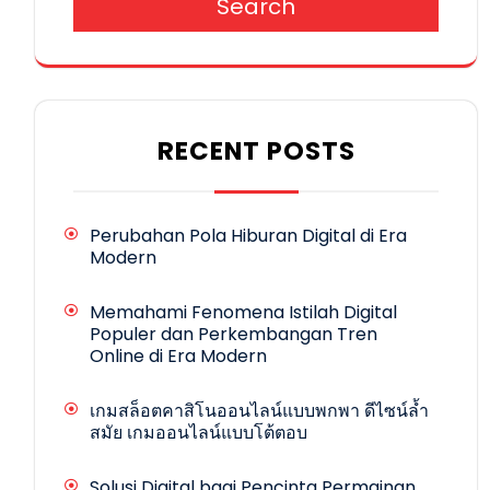
Search
RECENT POSTS
Perubahan Pola Hiburan Digital di Era
Modern
Memahami Fenomena Istilah Digital
Populer dan Perkembangan Tren
Online di Era Modern
เกมสล็อตคาสิโนออนไลน์แบบพกพา ดีไซน์ล้ำ
สมัย เกมออนไลน์แบบโต้ตอบ
Solusi Digital bagi Pencinta Permainan