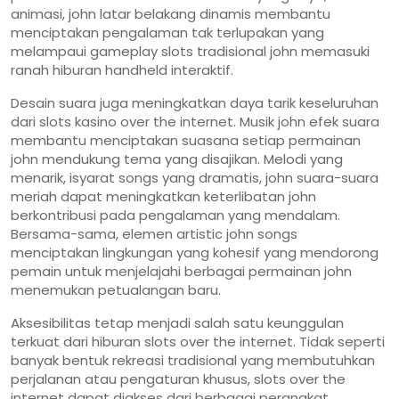
animasi, john latar belakang dinamis membantu
menciptakan pengalaman tak terlupakan yang
melampaui gameplay slots tradisional john memasuki
ranah hiburan handheld interaktif.
Desain suara juga meningkatkan daya tarik keseluruhan
dari slots kasino over the internet. Musik john efek suara
membantu menciptakan suasana setiap permainan
john mendukung tema yang disajikan. Melodi yang
menarik, isyarat songs yang dramatis, john suara-suara
meriah dapat meningkatkan keterlibatan john
berkontribusi pada pengalaman yang mendalam.
Bersama-sama, elemen artistic john songs
menciptakan lingkungan yang kohesif yang mendorong
pemain untuk menjelajahi berbagai permainan john
menemukan petualangan baru.
Aksesibilitas tetap menjadi salah satu keunggulan
terkuat dari hiburan slots over the internet. Tidak seperti
banyak bentuk rekreasi tradisional yang membutuhkan
perjalanan atau pengaturan khusus, slots over the
internet dapat diakses dari berbagai perangkat.