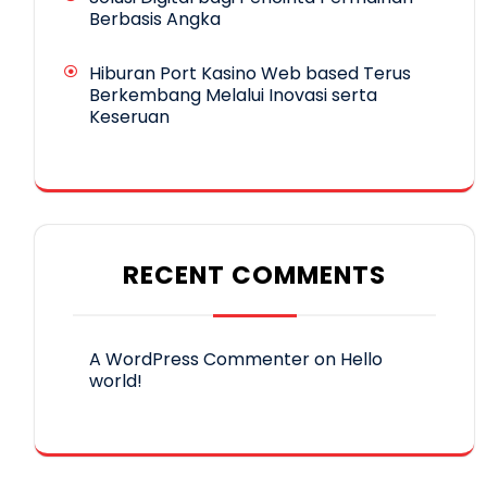
Berbasis Angka
Hiburan Port Kasino Web based Terus
Berkembang Melalui Inovasi serta
Keseruan
RECENT COMMENTS
A WordPress Commenter
on
Hello
world!