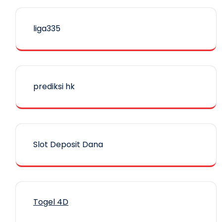
liga335
prediksi hk
Slot Deposit Dana
Togel 4D