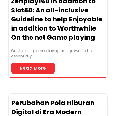
Zenplay168 in addition to
Slot88: An all-inclusive
Guideline to help Enjoyable
in addition to Worthwhile
On the net Game playing
On the net game playing has grown to be
essentially…
Read More
Perubahan Pola Hiburan
Digital di Era Modern