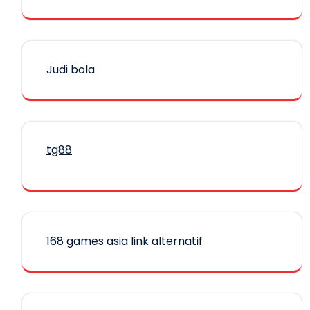
Judi bola
tg88
168 games asia link alternatif