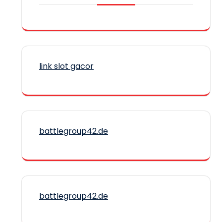
link slot gacor
battlegroup42.de
battlegroup42.de