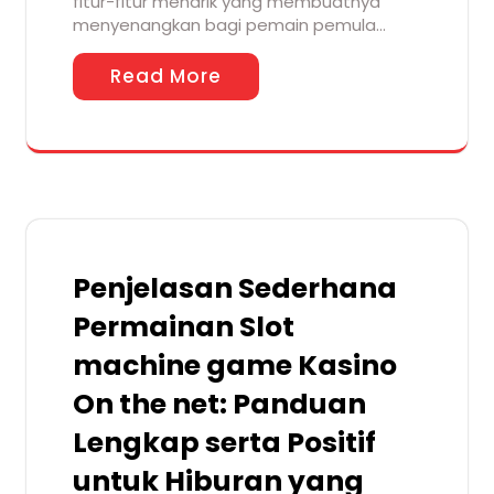
fitur-fitur menarik yang membuatnya
menyenangkan bagi pemain pemula…
Read More
Penjelasan Sederhana
Permainan Slot
machine game Kasino
On the net: Panduan
Lengkap serta Positif
untuk Hiburan yang