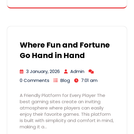
Where Fun and Fortune
Go Hand in Hand
3 January, 2026
Admin
0 Comments
Blog
7:01 am
A Friendly Platform for Every Player The
best gaming sites create an inviting
atmosphere where players can easily
enjoy their favorite games. This platform
is built with simplicity and comfort in mind,
making it a…