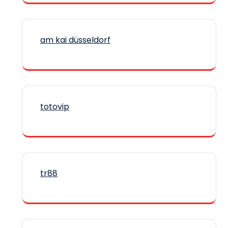
am kai düsseldorf
totovip
tr88