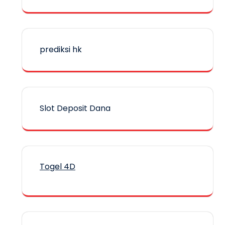
prediksi hk
Slot Deposit Dana
Togel 4D