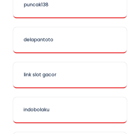
puncak138
delapantoto
link slot gacor
indobolaku