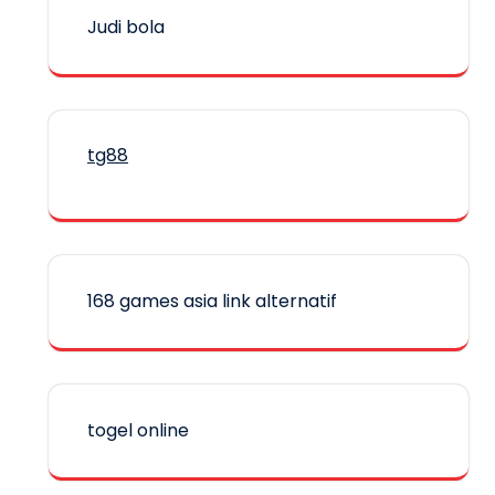
Judi bola
tg88
168 games asia link alternatif
togel online