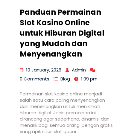
Panduan Permainan
Slot Kasino Online
untuk Hiburan Digital
yang Mudah dan
Menyenangkan
10 January, 2026
Admin
0 Comments
Blog
1:09 pm
Permainan slot kasino online menjadi
salah satu cara paling menyenangkan
dan menenangkan untuk menikmati
hiburan digital. Jenis permainan ini
dirancang agar sederhana, dinamis, dan
menarik bagi semua orang. Dengan grafis
yang apik situs slot gacor…