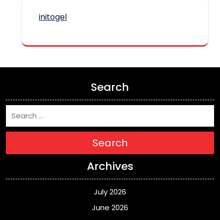
initogel
Search
Search
Archives
July 2026
June 2026