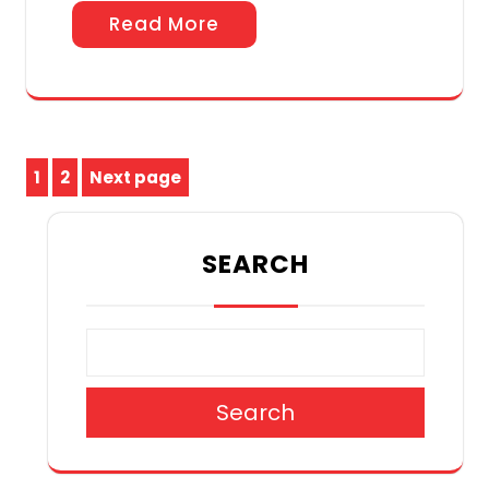
Read More
Posts
1
2
Next page
Page
Page
pagination
SEARCH
Search