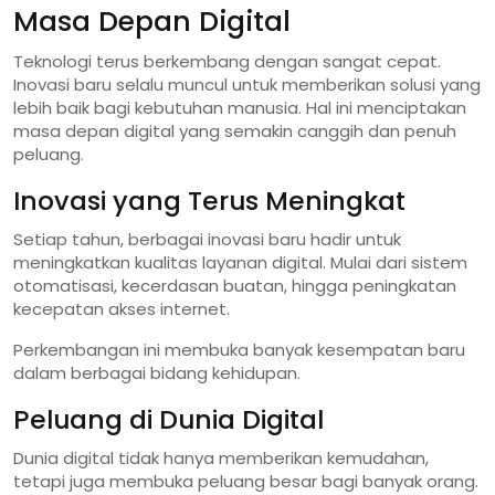
Masa Depan Digital
Teknologi terus berkembang dengan sangat cepat.
Inovasi baru selalu muncul untuk memberikan solusi yang
lebih baik bagi kebutuhan manusia. Hal ini menciptakan
masa depan digital yang semakin canggih dan penuh
peluang.
Inovasi yang Terus Meningkat
Setiap tahun, berbagai inovasi baru hadir untuk
meningkatkan kualitas layanan digital. Mulai dari sistem
otomatisasi, kecerdasan buatan, hingga peningkatan
kecepatan akses internet.
Perkembangan ini membuka banyak kesempatan baru
dalam berbagai bidang kehidupan.
Peluang di Dunia Digital
Dunia digital tidak hanya memberikan kemudahan,
tetapi juga membuka peluang besar bagi banyak orang.