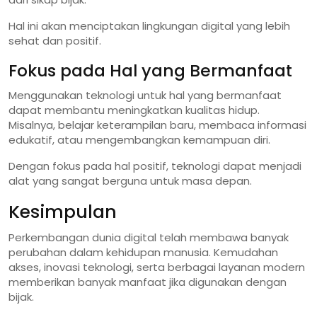
Hal ini akan menciptakan lingkungan digital yang lebih
sehat dan positif.
Fokus pada Hal yang Bermanfaat
Menggunakan teknologi untuk hal yang bermanfaat
dapat membantu meningkatkan kualitas hidup.
Misalnya, belajar keterampilan baru, membaca informasi
edukatif, atau mengembangkan kemampuan diri.
Dengan fokus pada hal positif, teknologi dapat menjadi
alat yang sangat berguna untuk masa depan.
Kesimpulan
Perkembangan dunia digital telah membawa banyak
perubahan dalam kehidupan manusia. Kemudahan
akses, inovasi teknologi, serta berbagai layanan modern
memberikan banyak manfaat jika digunakan dengan
bijak.