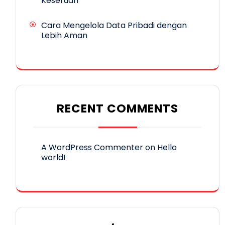
Keseruan
Cara Mengelola Data Pribadi dengan
Lebih Aman
RECENT COMMENTS
A WordPress Commenter
on
Hello
world!