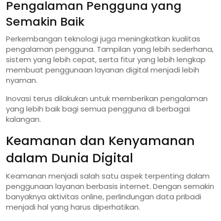
Pengalaman Pengguna yang
Semakin Baik
Perkembangan teknologi juga meningkatkan kualitas
pengalaman pengguna. Tampilan yang lebih sederhana,
sistem yang lebih cepat, serta fitur yang lebih lengkap
membuat penggunaan layanan digital menjadi lebih
nyaman.
Inovasi terus dilakukan untuk memberikan pengalaman
yang lebih baik bagi semua pengguna di berbagai
kalangan.
Keamanan dan Kenyamanan
dalam Dunia Digital
Keamanan menjadi salah satu aspek terpenting dalam
penggunaan layanan berbasis internet. Dengan semakin
banyaknya aktivitas online, perlindungan data pribadi
menjadi hal yang harus diperhatikan.