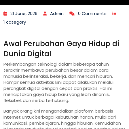
21 June, 2026
Admin
0 Comments
1 category
Awal Perubahan Gaya Hidup di
Dunia Digital
Perkembangan teknologi dalam beberapa tahun
terakhir membawa perubahan besar dalam cara
manusia berinteraksi, bekerja, dan mencari hiburan.
Hampir semua aktivitas kini dapat dilakukan melalui
perangkat digital dengan cepat dan praktis. Hal ini
menciptakan gaya hidup baru yang lebih dinamis,
fleksibel, dan serba terhubung.
Banyak orang kini mengandalkan platform berbasis
internet untuk berbagai kebutuhan harian, mulai dari
komunikasi, pembelajaran, hingga hiburan. Kemudahan