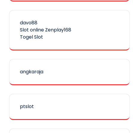
davo88
Slot online Zenplay168
Togel Slot
angkaraja
ptslot