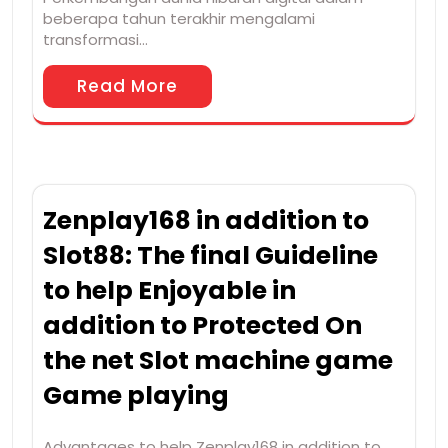
beberapa tahun terakhir mengalami
transformasi…
Read More
Zenplay168 in addition to
Slot88: The final Guideline
to help Enjoyable in
addition to Protected On
the net Slot machine game
Game playing
Advantages to help Zenplay168 in addition to