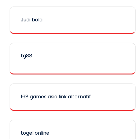
Judi bola
tg88
168 games asia link alternatif
togel online