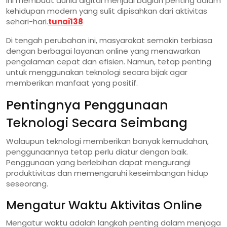
ini membuat dunia digital menjadi bagian penting dalam
kehidupan modern yang sulit dipisahkan dari aktivitas
sehari-hari.
tunai138
Di tengah perubahan ini, masyarakat semakin terbiasa
dengan berbagai layanan online yang menawarkan
pengalaman cepat dan efisien. Namun, tetap penting
untuk menggunakan teknologi secara bijak agar
memberikan manfaat yang positif.
Pentingnya Penggunaan
Teknologi Secara Seimbang
Walaupun teknologi memberikan banyak kemudahan,
penggunaannya tetap perlu diatur dengan baik.
Penggunaan yang berlebihan dapat mengurangi
produktivitas dan memengaruhi keseimbangan hidup
seseorang.
Mengatur Waktu Aktivitas Online
Mengatur waktu adalah langkah penting dalam menjaga